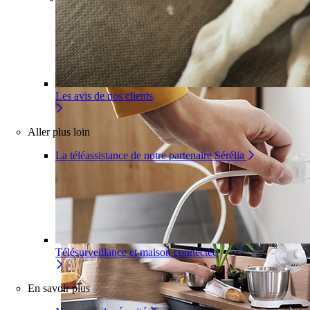
Pour un appartement
Une installation adaptée à votre inté
Les avis de nos clients
Aller plus loin
La téléassistance de notre partenaire Sérélia
Télésurveillance et maison connectée
En savoir plus