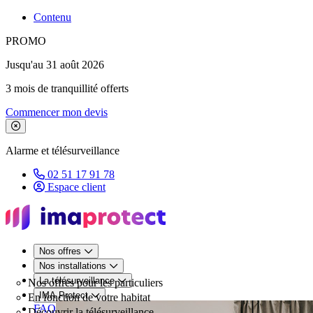
Contenu
PROMO
Jusqu'au 31 août 2026
3 mois de tranquillité offerts
Commencer mon devis
Fermer le bandeau de promotion
Alarme et télésurveillance
02 51 17 91 78
Espace client
Nos offres
Nos installations
La télésurveillance
Nos offres pour les particuliers
IMA Protect
En fonction de votre habitat
FAQ
Découvrir la télésurveillance