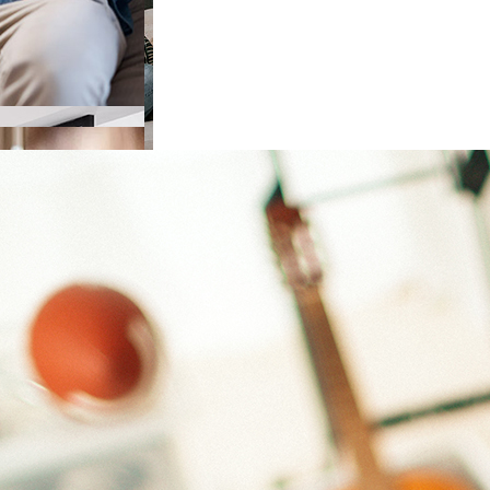
e choisir
ieur
de choisir