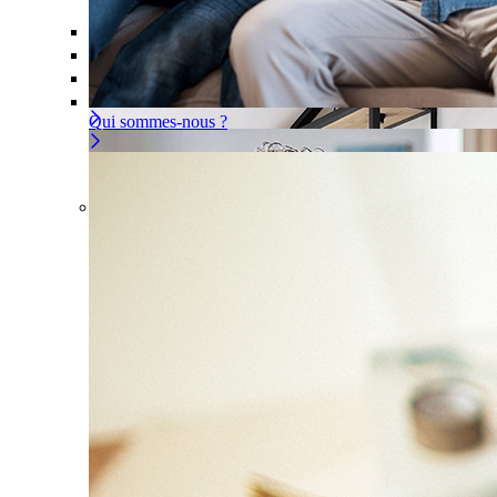
Offre À la carte
Gérer ou déléguer votre sécurité, à vous d
Pour un appartement
Une installation adaptée à votre intér
Les problèmes couverts
Qui sommes-nous ?
Offre À la carte
Gérer ou déléguer votre sécurité, à vous 