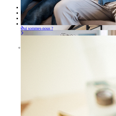
Offre À la carte
Gérer ou déléguer votre sécurité, à vous d
Pour un appartement
Une installation adaptée à votre intér
Les problèmes couverts
Qui sommes-nous ?
Offre À la carte
Gérer ou déléguer votre sécurité, à
vous de choisir