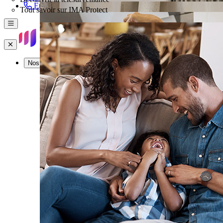
Être rappelé
Tout savoir sur IMA Protect
Menu
Fermer
Nos offres