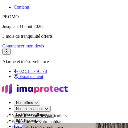
Contenu
PROMO
Jusqu'au 31 août 2026
3 mois de tranquillité offerts
Commencer mon devis
Fermer le bandeau de promotion
Alarme et télésurveillance
02 51 17 91 78
Espace client
Nos offres
Nos installations
La télésurveillance
Nos offres pour les particuliers
IMA Protect
En fonction de votre habitat
FAQ
Découvrir la télésurveillance