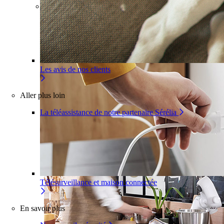
Pour un appartement
Une installation adaptée à votre
intérieur
Les avis de nos clients
Aller plus loin
La téléassistance de notre partenaire Sérélia
Télésurveillance et maison connectée
En savoir plus