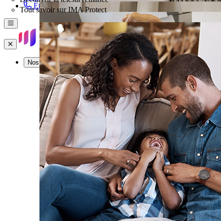
Être rappelé
Tout savoir sur IMA Protect
Menu
Fermer
Nos offres