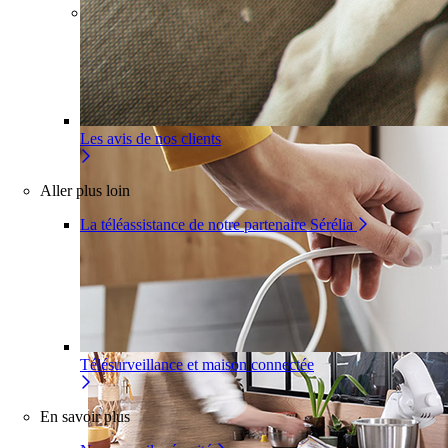
Pour un appartement
Une installation adaptée à votre
intérieur
Les avis de nos clients
Aller plus loin
La téléassistance de notre partenaire Sérélia
Télésurveillance et maison connectée
En savoir plus