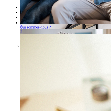
Offre À la carte
Gérer ou déléguer votre sécurité, à vous d
Pour un appartement
Une installation adaptée à votre intér
Les problèmes couverts
Qui sommes-nous ?
Offre À la carte
Gérer ou déléguer votre sécurité, à
vous de choisir