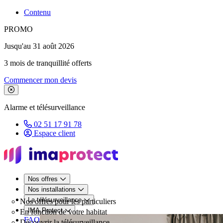
Contenu
PROMO
Jusqu'au 31 août 2026
3 mois de tranquillité offerts
Commencer mon devis
Fermer le bandeau de promotion
Alarme et télésurveillance
02 51 17 91 78
Espace client
Nos offres
Nos installations
La télésurveillance
Nos offres pour les particuliers
IMA Protect
En fonction de votre habitat
FAQ
Découvrir la télésurveillance