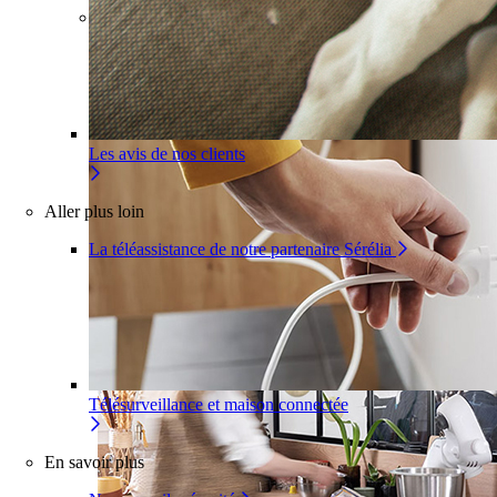
Pour un appartement
Une installation adaptée à votre
intérieur
Les avis de nos clients
Aller plus loin
La téléassistance de notre partenaire Sérélia
Télésurveillance et maison connectée
En savoir plus