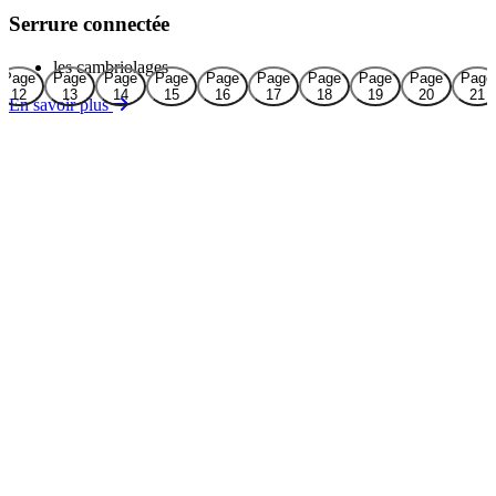
Serrure connectée
les cambriolages
Page
Page
Page
Page
Page
Page
Page
Page
Page
Page
12
13
14
15
16
17
18
19
20
21
En savoir plus