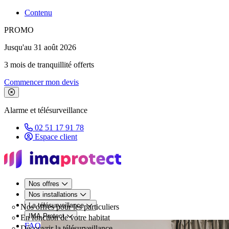
Contenu
PROMO
Jusqu'au 31 août 2026
3 mois de tranquillité offerts
Commencer mon devis
Fermer le bandeau de promotion
Alarme et télésurveillance
02 51 17 91 78
Espace client
Nos offres
Nos installations
La télésurveillance
Nos offres pour les particuliers
IMA Protect
En fonction de votre habitat
FAQ
Découvrir la télésurveillance