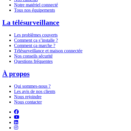
Notre matériel connecté
Tous nos équipements
La télésurveillance
Les problèmes couverts
Comment ça s’installe ?
Comment ça marche ?
Télésurveillance et maison connectée
Nos conseils sécurité
Questions fréquentes
À propos
Qui sommes-nous ?
Les avis de nos clients
Nous rejoindre
Nous contacter
Suivez-nous sur Facebook
Retrouvez-nous sur YouTube
Suivez-nous sur LinkedIn
Suivez-nous sur Instagram