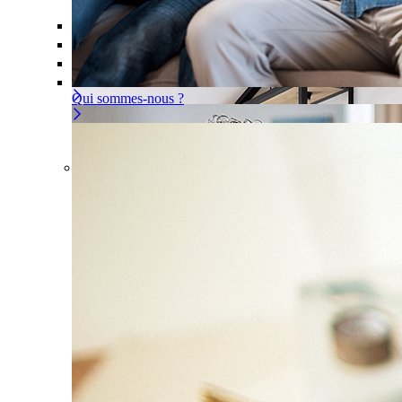
Offre À la carte
Gérer ou déléguer votre sécurité, à vous d
Pour un appartement
Une installation adaptée à votre intér
Les problèmes couverts
Qui sommes-nous ?
Offre À la carte
Gérer ou déléguer votre sécurité, à
vous de choisir