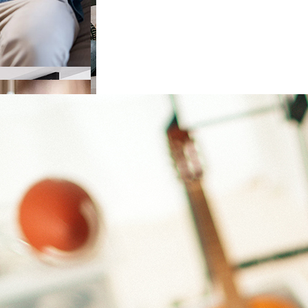
e choisir
ieur
de choisir