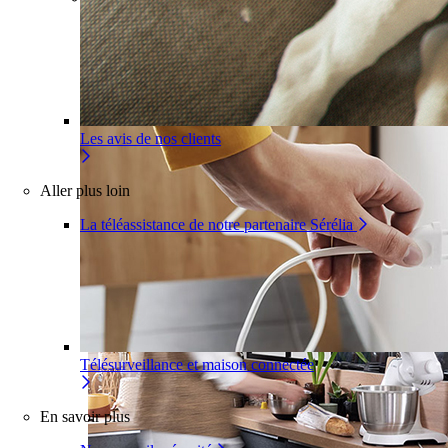
Pour un appartement
Une installation adaptée à votre inté
Les avis de nos clients
Aller plus loin
La téléassistance de notre partenaire Sérélia
Télésurveillance et maison connectée
En savoir plus