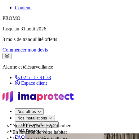
Contenu
PROMO
Jusqu'au 31 août 2026
3 mois de tranquillité offerts
Commencer mon devis
Fermer le bandeau de promotion
Alarme et télésurveillance
02 51 17 91 78
Espace client
Nos offres
Nos installations
La télésurveillance
Nos offres pour les particuliers
IMA Protect
En fonction de votre habitat
FAQ
Découvrir la télésurveillance