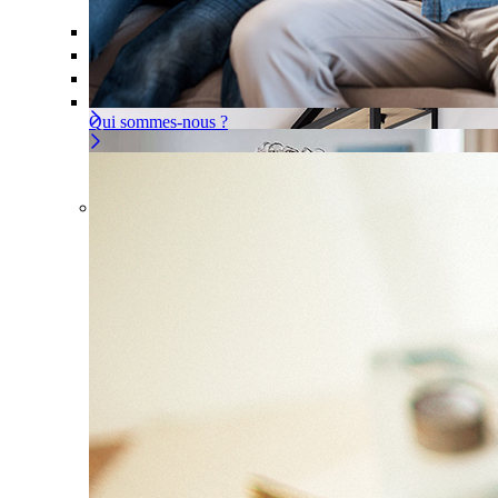
Offre À la carte
Gérer ou déléguer votre sécurité, à vous d
Pour un appartement
Une installation adaptée à votre intér
Les problèmes couverts
Qui sommes-nous ?
Offre À la carte
Gérer ou déléguer votre sécurité, à vous 