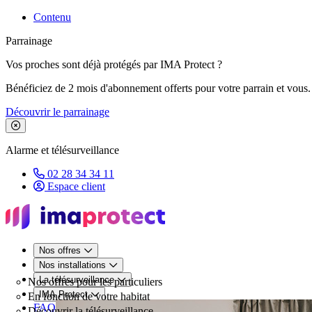
Contenu
Parrainage
Vos proches sont déjà protégés par IMA Protect ?
Bénéficiez de 2 mois d'abonnement offerts pour votre parrain et vous.
Découvrir le parrainage
Fermer le bandeau de promotion
Alarme et télésurveillance
02 28 34 34 11
Espace client
Nos offres
Nos installations
La télésurveillance
Nos offres pour les particuliers
IMA Protect
En fonction de votre habitat
FAQ
Découvrir la télésurveillance