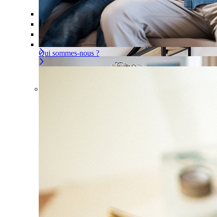
Offre À la carte
Gérer ou déléguer votre sécurité, à vous d
Pour un appartement
Une installation adaptée à votre intér
Les problèmes couverts
Qui sommes-nous ?
Offre À la carte
Gérer ou déléguer votre sécurité, à vous 