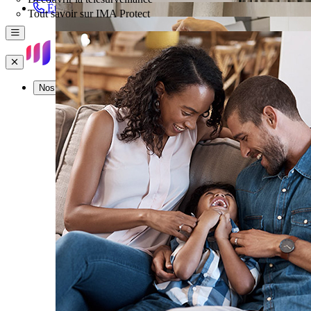
Être rappelé
Tout savoir sur IMA Protect
Menu
Fermer
Nos offres