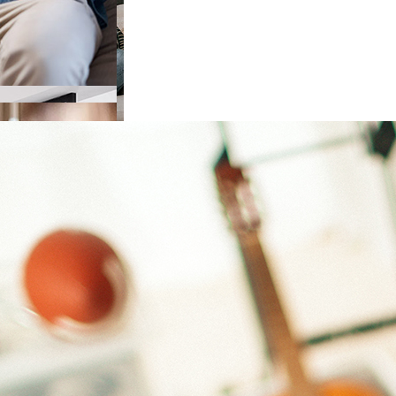
e choisir
ieur
de choisir