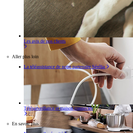
Pour un appartement
Une installation adaptée à votre inté
Les avis de nos clients
Aller plus loin
La téléassistance de notre partenaire Sérélia
Télésurveillance et maison connectée
En savoir plus