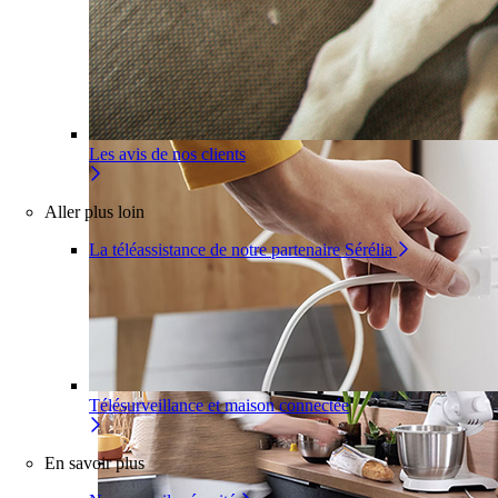
Pour un appartement
Une installation adaptée à votre inté
Les avis de nos clients
Aller plus loin
La téléassistance de notre partenaire Sérélia
Télésurveillance et maison connectée
En savoir plus