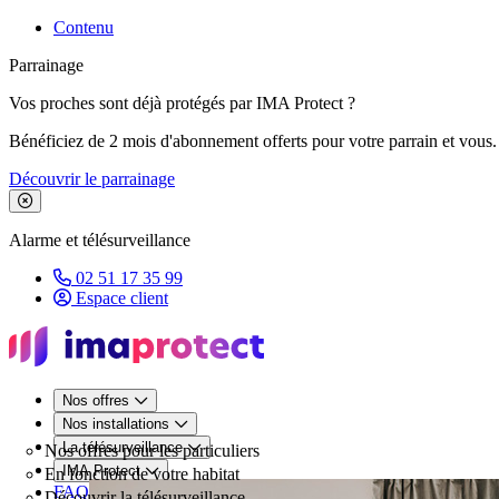
Contenu
Parrainage
Vos proches sont déjà protégés par IMA Protect ?
Bénéficiez de 2 mois d'abonnement offerts pour votre parrain et vous.
Découvrir le parrainage
Fermer le bandeau de promotion
Alarme et télésurveillance
02 51 17 35 99
Espace client
Nos offres
Nos installations
La télésurveillance
Nos offres pour les particuliers
IMA Protect
En fonction de votre habitat
FAQ
Découvrir la télésurveillance