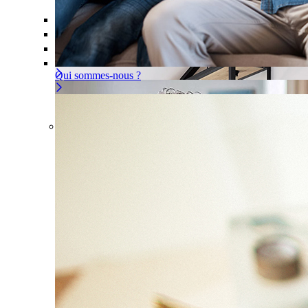
Offre À la carte
Gérer ou déléguer votre sécurité, à vous d
Pour un appartement
Une installation adaptée à votre intér
Les problèmes couverts
Qui sommes-nous ?
Offre À la carte
Gérer ou déléguer votre sécurité, à vous 