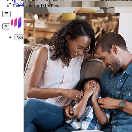
Être rappelé
Tout savoir sur IMA Protect
Menu
Fermer
Nos offres