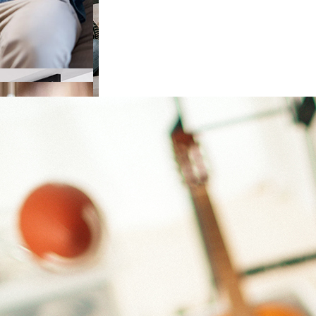
e choisir
ieur
de choisir