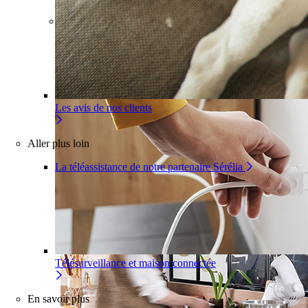
Pour un appartement
Une installation adaptée à votre
intérieur
Les avis de nos clients
Aller plus loin
La téléassistance de notre partenaire Sérélia
Télésurveillance et maison connectée
En savoir plus