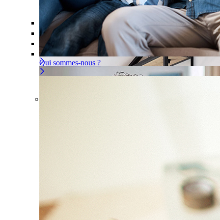
Offre À la carte
Gérer ou déléguer votre sécurité, à vous d
Pour un appartement
Une installation adaptée à votre intér
Les problèmes couverts
Qui sommes-nous ?
Offre À la carte
Gérer ou déléguer votre sécurité, à
vous de choisir