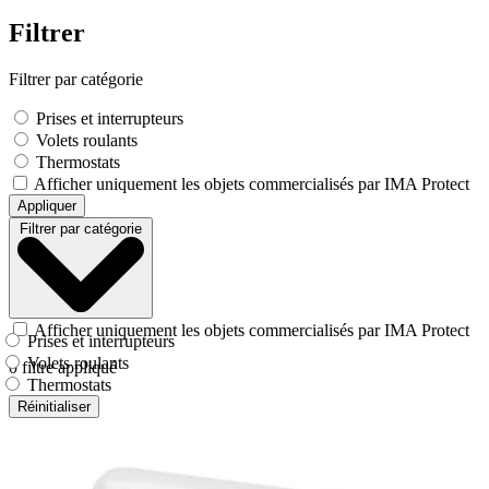
Fermer
Filtrer
Filtrer par catégorie
Prises et interrupteurs
Volets roulants
Thermostats
Afficher uniquement les objets commercialisés par IMA Protect
Appliquer
Filtrer par catégorie
Afficher uniquement les objets commercialisés par IMA Protect
Prises et interrupteurs
Volets roulants
0
filtre appliqué
Thermostats
Réinitialiser