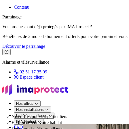
Contenu
Parrainage
Vos proches sont déjà protégés par IMA Protect ?
Bénéficiez de 2 mois d'abonnement offerts pour votre parrain et vous.
Découvrir le parrainage
Fermer le bandeau de promotion
Alarme et télésurveillance
02 51 17 35 99
Espace client
Nos offres
Nos installations
La télésurveillance
Nos offres pour les particuliers
IMA Protect
En fonction de votre habitat
FAQ
Découvrir la télésurveillance