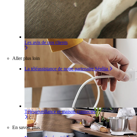
Pour un appartement
Une installation adaptée à votre inté
Les avis de nos clients
Aller plus loin
La téléassistance de notre partenaire Sérélia
Télésurveillance et maison connectée
En savoir plus