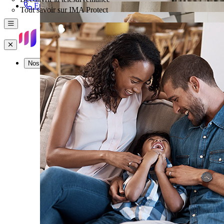
Être rappelé
Tout savoir sur IMA Protect
Menu
Fermer
Nos offres