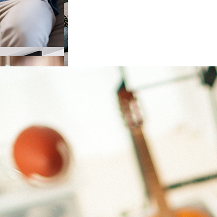
e choisir
ieur
de choisir