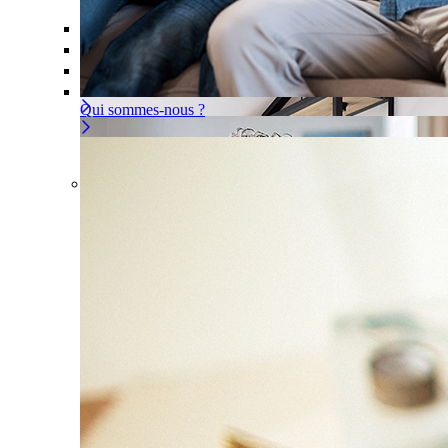
Offre À la carte
Gérer ou déléguer votre sécurité, à vous d
Pour un appartement
Une installation adaptée à votre intér
Les problèmes couverts
Qui sommes-nous ?
Offre À la carte
Gérer ou déléguer votre sécurité, à vous 