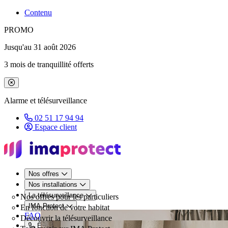
Contenu
PROMO
Jusqu'au 31 août 2026
3 mois de tranquillité offerts
Fermer le bandeau de promotion
Alarme et télésurveillance
02 51 17 94 94
Espace client
Nos offres
Nos installations
La télésurveillance
Nos offres pour les particuliers
IMA Protect
En fonction de votre habitat
FAQ
Découvrir la télésurveillance
Être rappelé