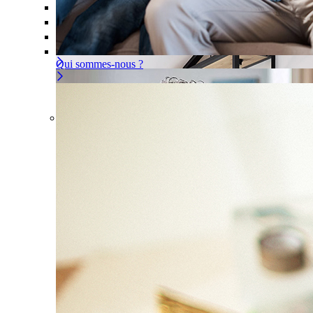
Offre À la carte
Gérer ou déléguer votre sécurité, à vous d
Pour un appartement
Une installation adaptée à votre intér
Les problèmes couverts
Qui sommes-nous ?
Offre À la carte
Gérer ou déléguer votre sécurité, à
vous de choisir