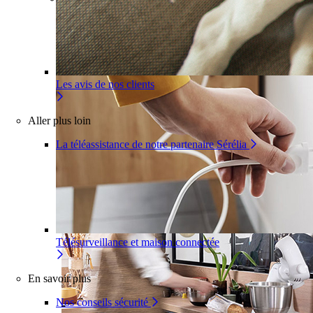
Pour un appartement
Une installation adaptée à votre
intérieur
Les avis de nos clients
Aller plus loin
La téléassistance de notre partenaire Sérélia
Télésurveillance et maison connectée
En savoir plus
Nos conseils sécurité