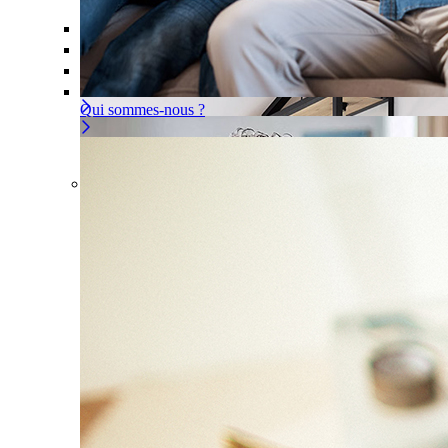
Offre À la carte
Gérer ou déléguer votre sécurité, à vous d
Pour un appartement
Une installation adaptée à votre intér
Les problèmes couverts
Qui sommes-nous ?
Offre À la carte
Gérer ou déléguer votre sécurité, à vous 