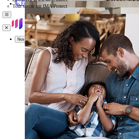
Être rappelé
Tout savoir sur IMA Protect
Menu
Fermer
Nos offres