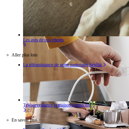
Pour un appartement
Une installation adaptée à votre inté
Les avis de nos clients
Aller plus loin
La téléassistance de notre partenaire Sérélia
Télésurveillance et maison connectée
En savoir plus