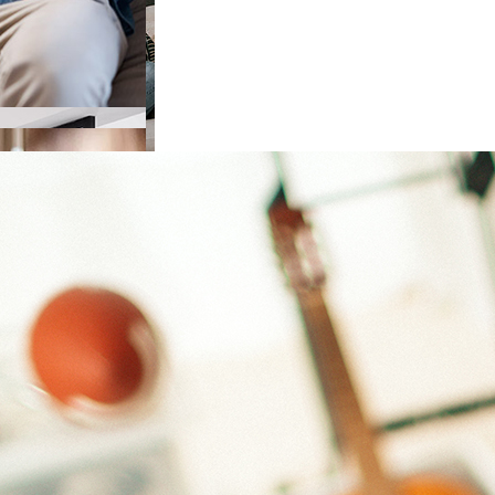
e choisir
ieur
de choisir