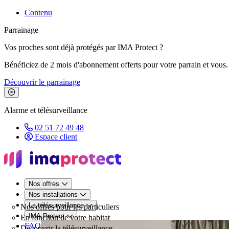
Contenu
Parrainage
Vos proches sont déjà protégés par IMA Protect ?
Bénéficiez de 2 mois d'abonnement offerts pour votre parrain et vous.
Découvrir le parrainage
Fermer le bandeau de promotion
Alarme et télésurveillance
02 51 72 49 48
Espace client
Nos offres
Nos installations
La télésurveillance
Nos offres pour les particuliers
IMA Protect
En fonction de votre habitat
FAQ
Découvrir la télésurveillance