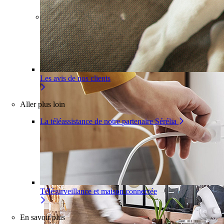
Pour un appartement
Une installation adaptée à votre
intérieur
Les avis de nos clients
Aller plus loin
La téléassistance de notre partenaire Sérélia
Télésurveillance et maison connectée
En savoir plus