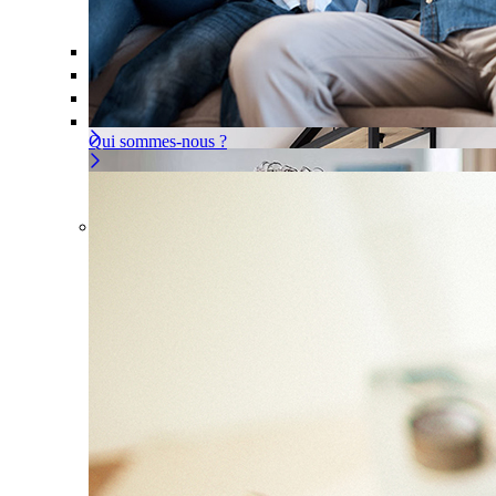
Offre À la carte
Gérer ou déléguer votre sécurité, à vous d
Pour un appartement
Une installation adaptée à votre intér
Les problèmes couverts
Qui sommes-nous ?
Offre À la carte
Gérer ou déléguer votre sécurité, à
vous de choisir