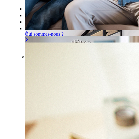
Offre À la carte
Gérer ou déléguer votre sécurité, à vous d
Pour un appartement
Une installation adaptée à votre intér
Les problèmes couverts
Qui sommes-nous ?
Offre À la carte
Gérer ou déléguer votre sécurité, à
vous de choisir