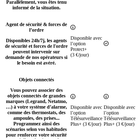
Parallèlement, vous êtes tenu
informé de la situation.
Agent de sécurité & forces de
Inclus sous-condition
l’ordre
Disponible avec
Disponibles 24h/7j, les agents
Inclus
l’option
de sécurité et forces de l'ordre
Protect+
peuvent intervenir sur
(3 €/jour)
demande de nos opérateurs si
le besoin est avéré.
Objets connectés
Vous pouvez associer des
objets connectés de grandes
Inclus sous-condition
Inclus sous-con
marques (Legrand, Netatmo,
…) à votre système d’alarme,
Disponible avec
Disponible avec
comme des thermostats, des
l’option
l’option
ampoules, des prises...
Télésurveillance
Télésurveillance
Programmez ainsi des
Plus+ (3 €/jour)
Plus+ (3 €/jour)
scénarios selon vos habitudes
pour renforcer votre sécurité