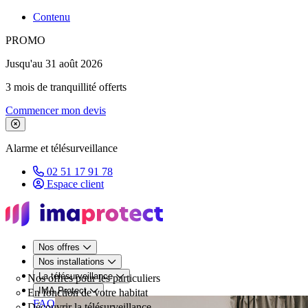
Contenu
PROMO
Jusqu'au 31 août 2026
3 mois de tranquillité offerts
Commencer mon devis
Fermer le bandeau de promotion
Alarme et télésurveillance
02 51 17 91 78
Espace client
Nos offres
Nos installations
La télésurveillance
Nos offres pour les particuliers
IMA Protect
En fonction de votre habitat
FAQ
Découvrir la télésurveillance