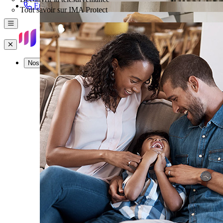
Être rappelé
Tout savoir sur IMA Protect
Menu
Fermer
Nos offres