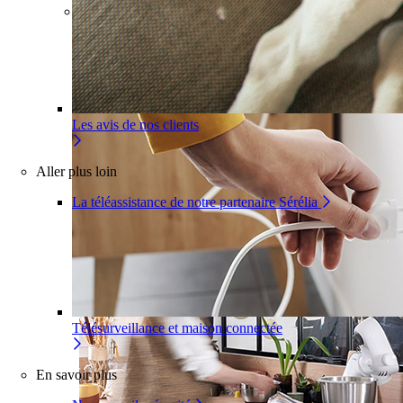
Pour un appartement
Une installation adaptée à votre
intérieur
Les avis de nos clients
Aller plus loin
La téléassistance de notre partenaire Sérélia
Télésurveillance et maison connectée
En savoir plus