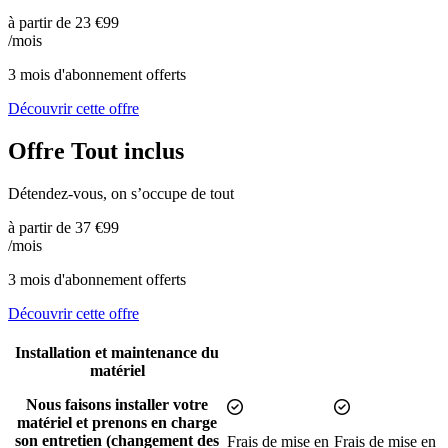
à partir de
23
€99
/mois
3 mois d'abonnement offerts
Découvrir cette offre
Offre Tout inclus
Détendez-vous, on s’occupe de tout
à partir de
37
€99
/mois
3 mois d'abonnement offerts
Découvrir cette offre
Comparaison des offres
Options
Offre À la carte
Offre Tout inclus
Installation et maintenance du
matériel
Nous faisons installer votre
Inclus
Inclus
matériel et prenons en charge
son entretien (changement des
Frais de mise en
Frais de mise en