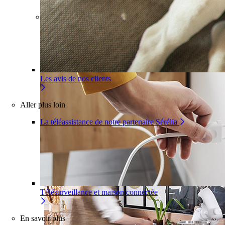
Pour un appartement
Une installation adaptée à votre
intérieur
Les avis de nos clients
Aller plus loin
La téléassistance de notre partenaire Sérélia
Télésurveillance et maison connectée
En savoir plus