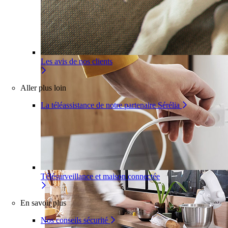
Pour un appartement
Une installation adaptée à votre
intérieur
Les avis de nos clients
Aller plus loin
La téléassistance de notre partenaire Sérélia
Télésurveillance et maison connectée
En savoir plus
Nos conseils sécurité