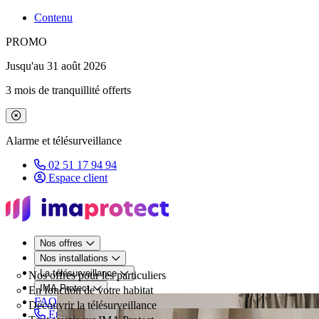
Contenu
PROMO
Jusqu'au 31 août 2026
3 mois de tranquillité offerts
Fermer le bandeau de promotion
Alarme et télésurveillance
02 51 17 94 94
Espace client
Nos offres
Nos installations
La télésurveillance
Nos offres pour les particuliers
IMA Protect
En fonction de votre habitat
FAQ
Découvrir la télésurveillance
Être rappelé