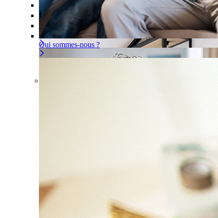
Offre À la carte
Gérer ou déléguer votre sécurité, à vous d
Pour un appartement
Une installation adaptée à votre intér
Les problèmes couverts
Qui sommes-nous ?
Offre À la carte
Gérer ou déléguer votre sécurité, à
vous de choisir