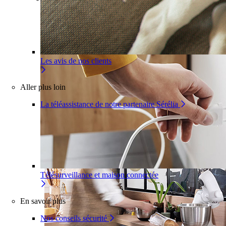
Pour un appartement
Une installation adaptée à votre
intérieur
Les avis de nos clients
Aller plus loin
La téléassistance de notre partenaire Sérélia
Télésurveillance et maison connectée
En savoir plus
Nos conseils sécurité