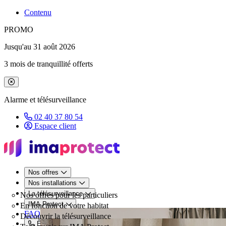
Contenu
PROMO
Jusqu'au 31 août 2026
3 mois de tranquillité offerts
Fermer le bandeau de promotion
Alarme et télésurveillance
02 40 37 80 54
Espace client
Nos offres
Nos installations
La télésurveillance
Nos offres pour les particuliers
IMA Protect
En fonction de votre habitat
FAQ
Découvrir la télésurveillance
Être rappelé