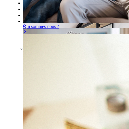
Offre À la carte
Gérer ou déléguer votre sécurité, à vous d
Pour un appartement
Une installation adaptée à votre intér
Les problèmes couverts
Qui sommes-nous ?
Offre À la carte
Gérer ou déléguer votre sécurité, à
vous de choisir