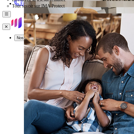
Être rappelé
Tout savoir sur IMA Protect
Menu
Fermer
Nos offres