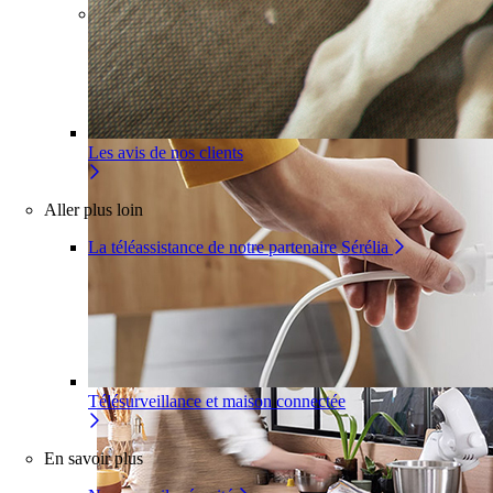
Pour un appartement
Une installation adaptée à votre
intérieur
Les avis de nos clients
Aller plus loin
La téléassistance de notre partenaire Sérélia
Télésurveillance et maison connectée
En savoir plus