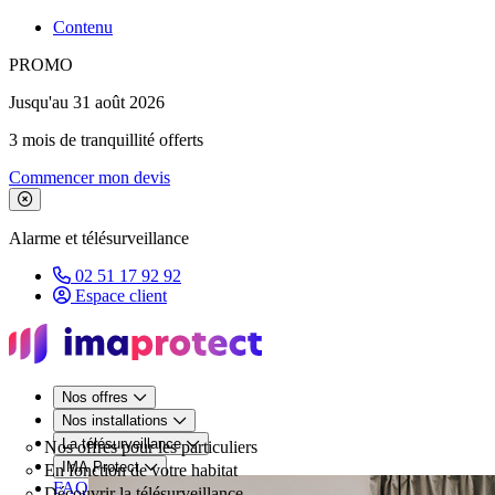
Contenu
PROMO
Jusqu'au 31 août 2026
3 mois de tranquillité offerts
Commencer mon devis
Fermer le bandeau de promotion
Alarme et télésurveillance
02 51 17 92 92
Espace client
Nos offres
Nos installations
La télésurveillance
Nos offres pour les particuliers
IMA Protect
En fonction de votre habitat
FAQ
Découvrir la télésurveillance