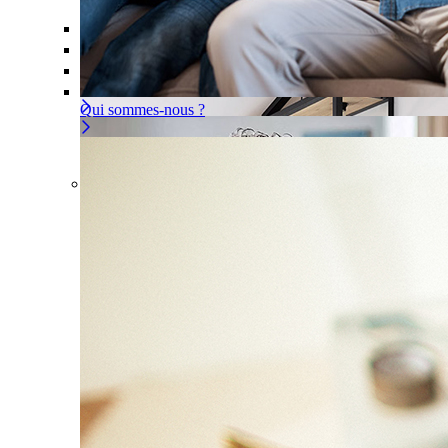
Offre À la carte
Gérer ou déléguer votre sécurité, à vous d
Pour un appartement
Une installation adaptée à votre intér
Les problèmes couverts
Qui sommes-nous ?
Offre À la carte
Gérer ou déléguer votre sécurité, à
vous de choisir