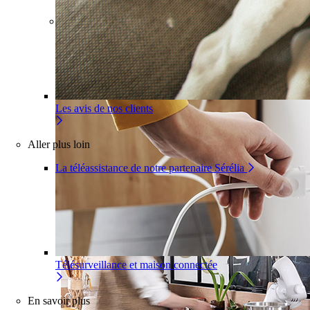
Pour un appartement
Une installation adaptée à votre
intérieur
Les avis de nos clients
Aller plus loin
La téléassistance de notre partenaire Sérélia
Télésurveillance et maison connectée
En savoir plus