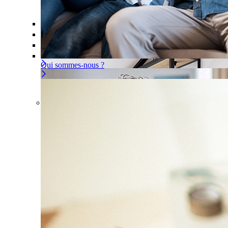
Offre À la carte
Gérer ou déléguer votre sécurité, à vous d
Pour un appartement
Une installation adaptée à votre intér
Les problèmes couverts
Qui sommes-nous ?
Offre À la carte
Gérer ou déléguer votre sécurité, à
vous de choisir